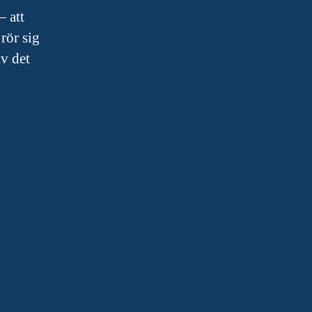
– att
rör sig
v det