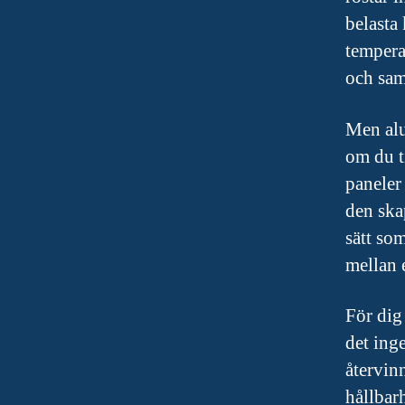
belasta
tempera
och sam
Men alu
om du ti
paneler
den ska
sätt so
mellan 
För dig
det ing
återvinn
hållbarh