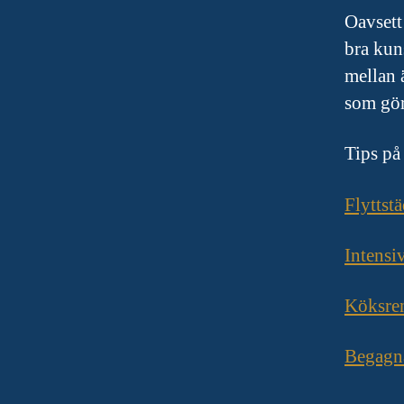
Oavsett 
bra kun
mellan 
som gör
Tips på
Flyttst
Intensi
Köksre
Begagna