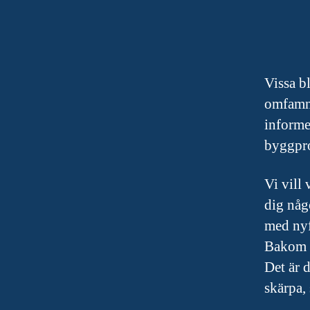
Vissa b
omfamna
informe
byggproj
Vi vill 
dig någo
med nyf
Bakom v
Det är d
skärpa,