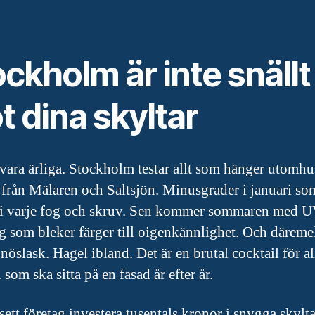
ckholm är inte snällt
 dina skyltar
 vara ärliga. Stockholm testar allt som hänger utomhu
t från Mälaren och Saltsjön. Minusgrader i januari so
t i varje fog och skruv. Sen kommer sommaren med U
ng som bleker färger till oigenkännlighet. Och däreme
öslask. Hagel ibland. Det är en brutal cocktail för al
 som ska sitta på en fasad år efter år.
 sett företag investera tusentals kronor i snygga skylt