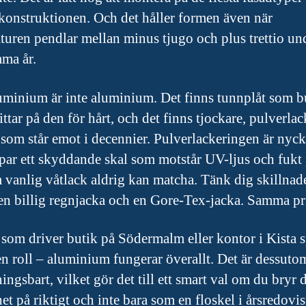
 konstruktionen. Och det håller formen även när
turen pendlar mellan minus tjugo och plus trettio und
ma år.
minium är inte aluminium. Det finns tunnplåt som b
ttar på den för hårt, och det finns tjockare, pulverla
 som står emot i decennier. Pulverlackeringen är nyck
par ett skyddande skal som motstår UV-ljus och fukt 
m vanlig våtlack aldrig kan matcha. Tänk dig skillnad
en billig regnjacka och en Gore-Tex-jacka. Samma pr
 som driver butik på Södermalm eller kontor i Kista s
en roll – aluminium fungerar överallt. Det är dessu
ingsbart, vilket gör det till ett smart val om du bryr
et på riktigt och inte bara som en floskel i årsredovi