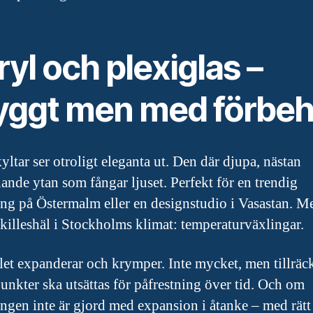
yl och plexiglas –
yggt men med förbeh
yltar ser otroligt eleganta ut. Den där djupa, nästan
nande ytan som fångar ljuset. Perfekt för en trendig
ang på Östermalm eller en designstudio i Vasastan. M
akilleshäl i Stockholms klimat: temperaturväxlingar.
let expanderar och krymper. Inte mycket, men tillräck
punkter ska utsättas för påfrestning över tid. Och om
ngen inte är gjord med expansion i åtanke – med rätt