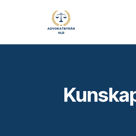
Advokatb
HLR
Kunskap,