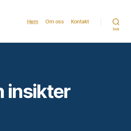
Hem
Om oss
Kontakt
Sök
 insikter