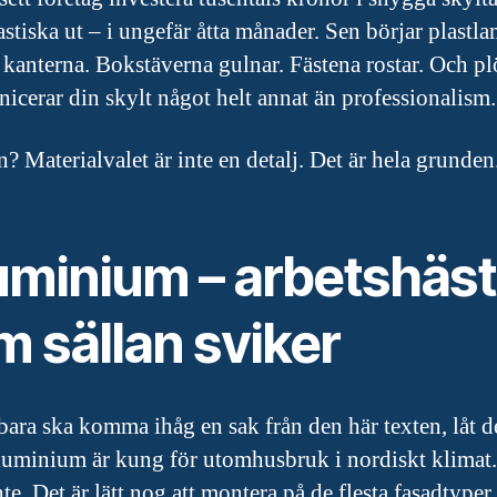
astiska ut – i ungefär åtta månader. Sen börjar plastla
i kanterna. Bokstäverna gulnar. Fästena rostar. Och pl
cerar din skylt något helt annat än professionalism.
? Materialvalet är inte en detalj. Det är hela grunden
uminium – arbetshäs
 sällan sviker
ara ska komma ihåg en sak från den här texten, låt d
aluminium är kung för utomhusbruk i nordiskt klimat
nte. Det är lätt nog att montera på de flesta fasadtyper 