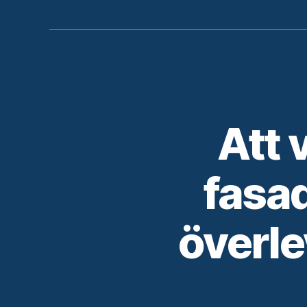
Att 
fasad
överl