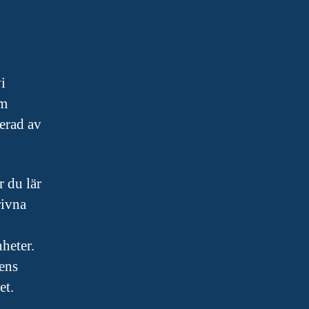
i
om
serad av
r du lär
rivna
heter.
tens
et.