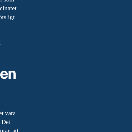
minatet
ötsligt
.
ten
et vara
. Det
utan att