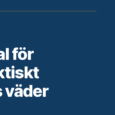
l för
ktiskt
 väder