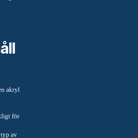
åll
en akryl
ligt för
 typ av