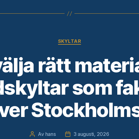
Kategorier
SKYLTAR
välja rätt materia
skyltar som fa
ever Stockholms
Av
hans
3 augusti, 2026
Inläggsförfattare
Inläggsdatum