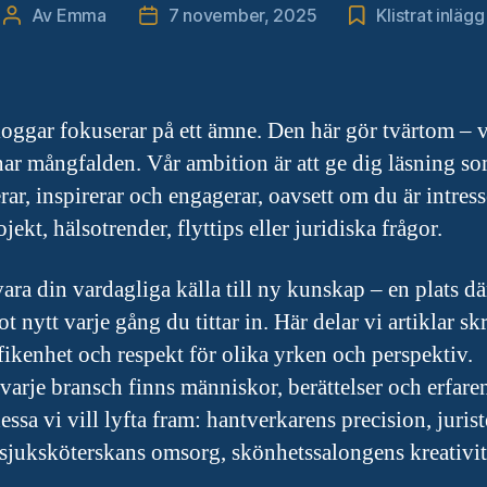
Av
Emma
7 november, 2025
Klistrat inlägg
Inläggsförfattare
Inläggsdatum
loggar fokuserar på ett ämne. Den här gör tvärtom – v
r mångfalden. Vår ambition är att ge dig läsning s
rar, inspirerar och engagerar, oavsett om du är intres
ekt, hälsotrender, flyttips eller juridiska frågor.
vara din vardagliga källa till ny kunskap – en plats dä
t nytt varje gång du tittar in. Här delar vi artiklar sk
ikenhet och respekt för olika yrken och perspektiv.
arje bransch finns människor, berättelser och erfaren
essa vi vill lyfta fram: hantverkarens precision, juris
 sjuksköterskans omsorg, skönhetssalongens kreativit