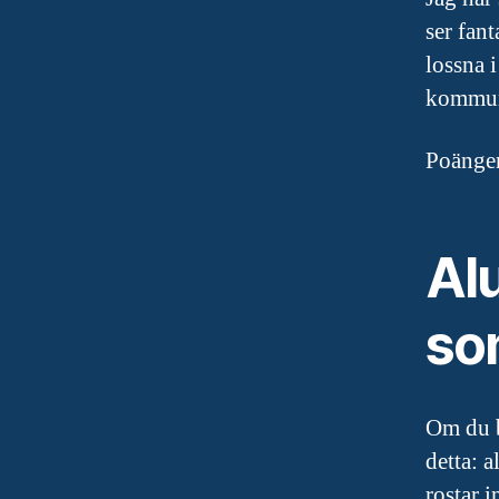
ser fant
lossna 
kommuni
Poängen
Al
som
Om du b
detta: 
rostar i