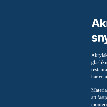
Akr
sn
Akrylsk
glaslik
restaur
har en 
Materia
att fäst
monteri