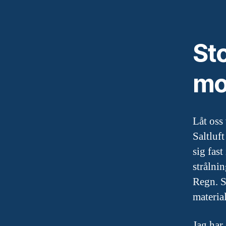
Sto
mot
Låt oss
Saltluf
sig fas
strålni
Regn. Sn
material
Jag har