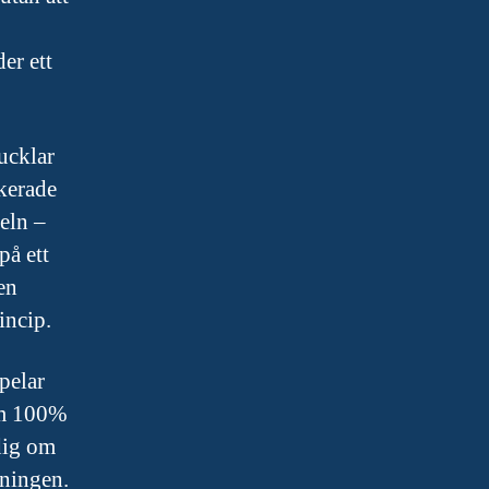
er ett
ucklar
ckerade
eln –
på ett
en
incip.
pelar
tom 100%
 dig om
sningen.