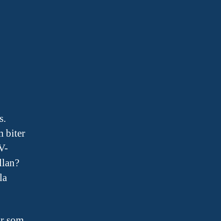
s.
m biter
V-
llan?
la
ar som