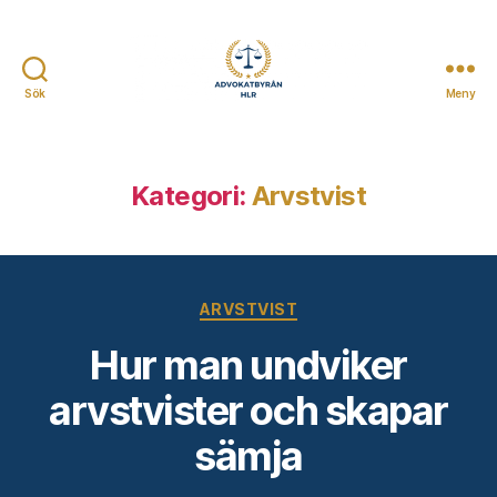
Sök
Meny
Advokatbyrån
HLR
Kategori:
Arvstvist
Kategorier
ARVSTVIST
Hur man undviker
arvstvister och skapar
sämja