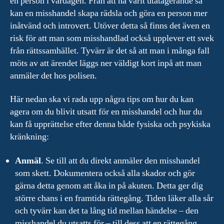
en person i vardagen. Från att ha varit utåtagerande så
kan en misshandel skapa rädsla och göra en person mer
inåtvänd och introvert. Utöver detta så finns det även en
risk för att man som misshandlad också upplever ett svek
från rättssamhället. Tyvärr är det så att man i många fall
möts av att ärendet läggs ner väldigt kort inpå att man
anmäler det hos polisen.
Här nedan ska vi rada upp några tips om hur du kan
agera om du blivit utsatt för en misshandel och hur du
kan få upprättelse efter denna både fysiska och psykiska
kränkning:
Anmäl
. Se till att du direkt anmäler den misshandel
som skett. Dokumentera också alla skador och gör
gärna detta genom att åka in på akuten. Detta ger dig
större chans i en framtida rättegång. Tiden läker alla sår
och tyvärr kan det ta lång tid mellan händelse – den
misshandel du utsatts för – till dess att en rättegång