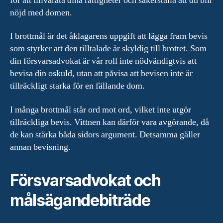
för att tillvarata dina rättigheter och säkerställa att du blir
nöjd med domen.
I brottmål är det åklagarens uppgift att lägga fram bevis
som styrker att den tilltalade är skyldig till brottet. Som
din försvarsadvokat är vår roll inte nödvändigtvis att
bevisa din oskuld, utan att påvisa att bevisen inte är
tillräckligt starka för en fällande dom.
I många brottmål står ord mot ord, vilket inte utgör
tillräckliga bevis. Vittnen kan därför vara avgörande, då
de kan stärka båda sidors argument. Detsamma gäller
annan bevisning.
Försvarsadvokat och
målsägandebiträde