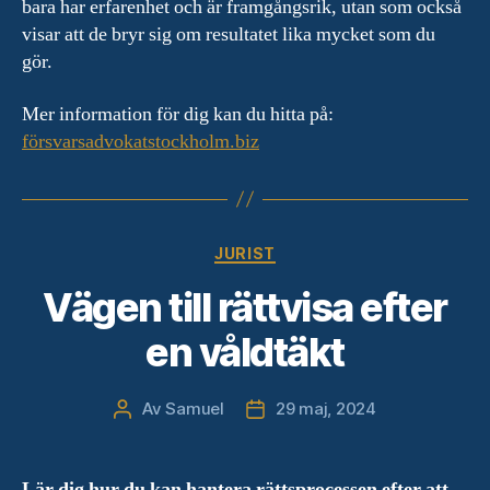
bara har erfarenhet och är framgångsrik, utan som också
visar att de bryr sig om resultatet lika mycket som du
gör.
Mer information för dig kan du hitta på:
försvarsadvokatstockholm.biz
Kategorier
JURIST
Vägen till rättvisa efter
en våldtäkt
Av
Samuel
29 maj, 2024
Inläggsförfattare
Inläggsdatum
Lär dig hur du kan hantera rättsprocessen efter att