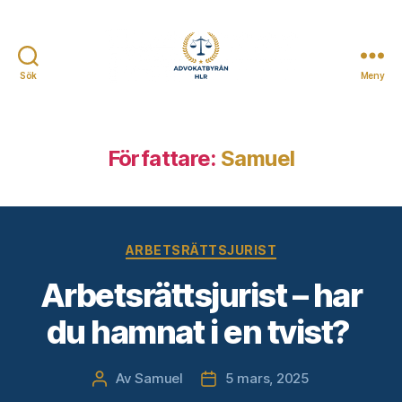
Sök
Meny
Advokatbyrån
HLR
Författare:
Samuel
Kategorier
ARBETSRÄTTSJURIST
Arbetsrättsjurist – har
du hamnat i en tvist?
Av
Samuel
5 mars, 2025
Inläggsförfattare
Inläggsdatum