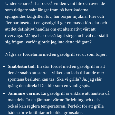
Under senare år har också vinden vänt lite och även de
som tidigare stått längst fram på barrikaderna,
sjungandes kolgrillen lov, har börjar mjukna. Fler och
fler har insett att en gasolgrill ger en massa fördelar och
att det definitivt handlar om ett alternativt värt att
överväga. Många har också tagit steget och väl där ställt
sig frågan: varför gjorde jag inte detta tidigare?
Några av fördelarna med en gasolgrill ser ut som följer:
Snabbstartad.
En stor fördel med en gasolgrill är att
den är snabb att starta – vilket kan leda till att de mer
spontana besluten kan tas. Ska vi grilla? Ja, jag slår
igång den direkt! Det blir som en vanlig spis.
Jämnare värme.
En gasolgrill är enklare att hantera då
man dels får en jämnare värmefördelning och dels
också kan reglera temperaturen. Perfekt för att grilla
både större köttbitar och olika grönsaker.