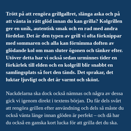
Trött på att rengöra grillgallret, slänga aska och på
att vänta in rätt glöd innan du kan grilla? Kolgrillen
ger en unik, autentisk smak och en rad med andra
fördelar. Det är den typen av grill vi ofta förknippar
med sommaren och alla kan förnimma doften av
glödande kol om man sluter ögonen och tänker efter.
Utöver detta har vi också sedan urminnes tider en
förkärlek till elden och en kolgrill blir snabbt en
samlingsplats så fort den tänds. Det sprakar, det
luktar ljuvligt och det är varmt och skönt.
Nackdelarna ska dock också nämnas och några av dessa
gick vi igenom direkt i textens början. Du får dels svårt
att rengöra grillen efter användning och dels så måste du
också vänta länge innan glöden är perfekt – och då har
du också en ganska kort lucka för att grilla det du ska.