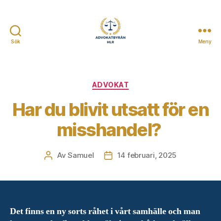
Sök
Meny
Advokatbyrån
HLR
Kategorier
ADVOKAT
Har du blivit utsatt för en
misshandel?
Av
Samuel
14 februari, 2025
Inläggsförfattare
Inläggsdatum
Det finns en ny sorts råhet i vårt samhälle och man