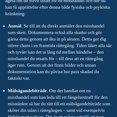
agera om du blivit utsatt för en misshandel och hur du
kan få upprättelse efter denna både fysiska och psykiska
kränkning:
Anmäl
. Se till att du direkt anmäler den misshandel
som skett. Dokumentera också alla skador och gör
gärna detta genom att åka in på akuten. Detta ger dig
större chans i en framtida rättegång. Tiden läker alla sår
och tyvärr kan det ta lång tid mellan händelse – den
misshandel du utsatts för – till dess att en rättegång
äger rum. Genom att det finns bilder och annan
dokumentation kan du påvisa hur pass skadad du
faktiskt var.
Målsägandebiträde
. Om det handlar om en
misshandel som kan leda till ett fängelsestraff för den
misstänkte så har du rätt till ett målsägandebiträde som
sköter din talan i rättegången – samt vid exempelvis
förhör med polisen. Det är ett måste sett till att man