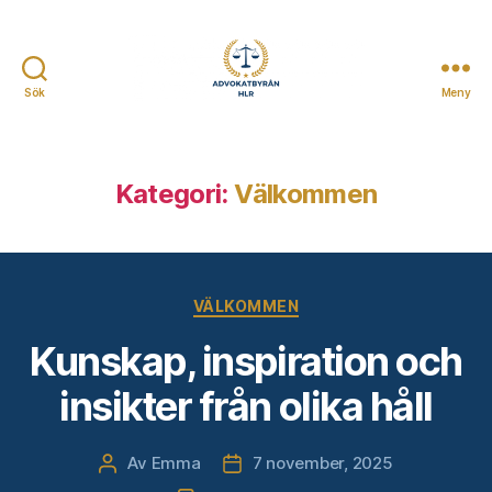
Sök
Meny
Advokatbyrån
HLR
Kategori:
Välkommen
Kategorier
VÄLKOMMEN
Kunskap, inspiration och
insikter från olika håll
Av
Emma
7 november, 2025
Inläggsförfattare
Inläggsdatum