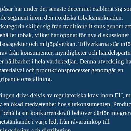
påsar har under det senaste decenniet etablerat sig so
de segment inom den nordiska tobaksmarknaden.
kategorin skiljer sig från traditionellt snus genom at
nehåller tobak, vilket har öppnat för nya diskussioner
lsoaspekter och miljöpåverkan. Tillverkarna står inför
rav från konsumenter, myndigheter och handelspartn
ler hållbarhet i hela värdekedjan. Denna utveckling har
t materialval och produktionsprocesser genomgår en
ipande omställning.
ingen drivs delvis av regulatoriska krav inom EU, 
v en ökad medvetenhet hos slutkonsumenten. Produc
l behålla sin konkurrenskraft behöver därför integrer
etstänkande i varje led, från råvaruinköp till
ningsdesign och distribution.