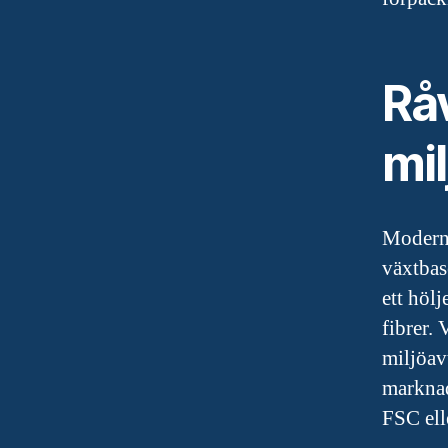
Rå
mi
Moderna
växtbas
ett hölj
fibrer. 
miljöav
marknad
FSC ell