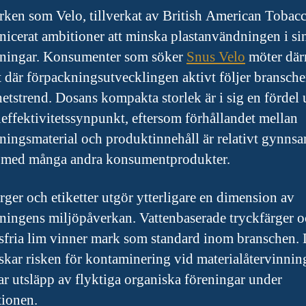
ken som Velo, tillverkat av British American Tobacc
cerat ambitioner att minska plastanvändningen i si
ningar. Konsumenter som söker
Snus Velo
möter där
 där förpackningsutvecklingen aktivt följer bransch
hetstrend. Dosans kompakta storlek är i sig en fördel 
leffektivitetssynpunkt, eftersom förhållandet mellan
ningsmaterial och produktinnehåll är relativt gynns
 med många andra konsumentprodukter.
rger och etiketter utgör ytterligare en dimension av
ningens miljöpåverkan. Vattenbaserade tryckfärger 
sfria lim vinner mark som standard inom branschen. 
skar risken för kontaminering vid materialåtervinnin
ar utsläpp av flyktiga organiska föreningar under
ionen.