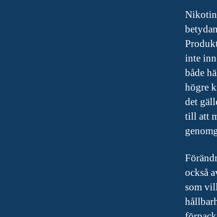
Nikotin
betydan
Produkt
inte in
både hä
högre k
det gäl
till at
genomgr
Förändr
också a
som vil
hållbarh
förpack