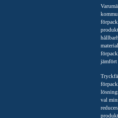
Varumär
kommuni
förpack
produkt
hållbar
materia
förpack
jämfört
Tryckfä
förpack
lösning
val min
reducer
produkt