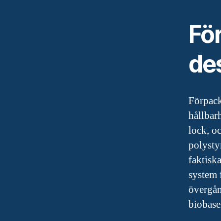
Fö
de
Förpack
hållbarh
lock, oc
polysty
faktisk
system f
övergån
biobase