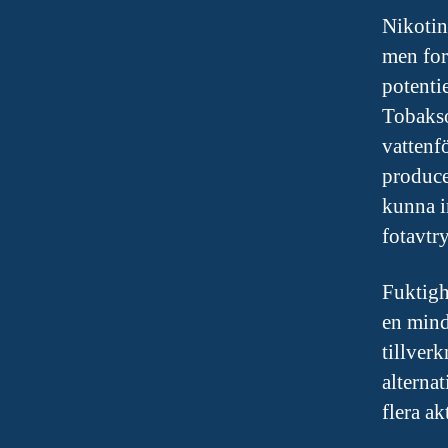
Nikotin
men for
potenti
Tobakso
vattenf
produce
kunna i
fotavtr
Fuktigh
en mind
tillver
alterna
flera a