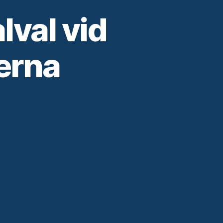
lval vid
erna