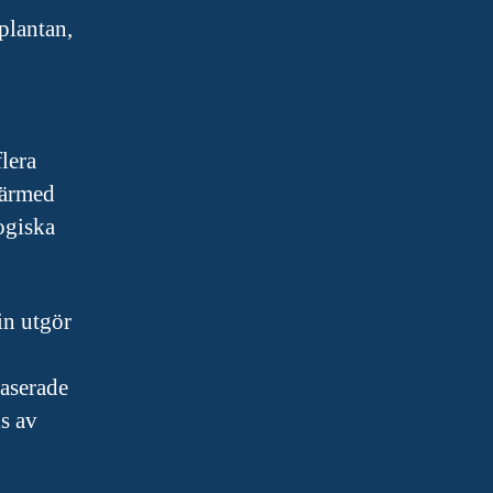
plantan,
lera
därmed
ogiska
in utgör
baserade
s av