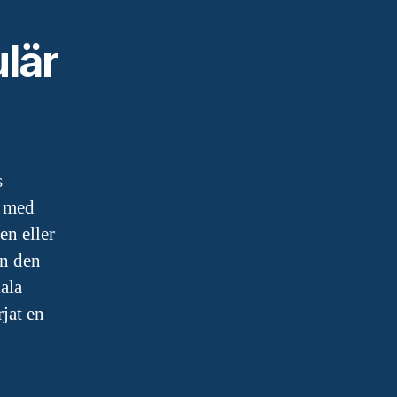
lär
s
r med
en eller
en den
ala
rjat en