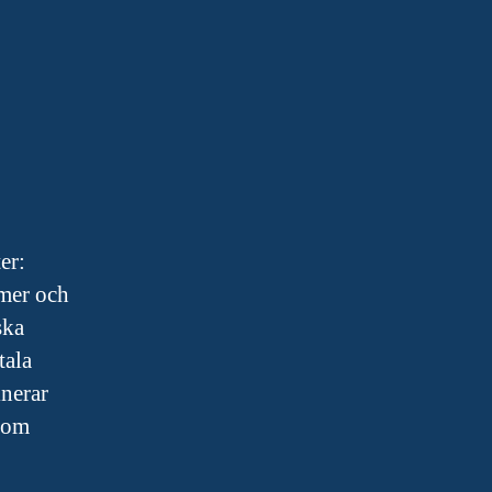
er:
omer och
ska
tala
inerar
 som