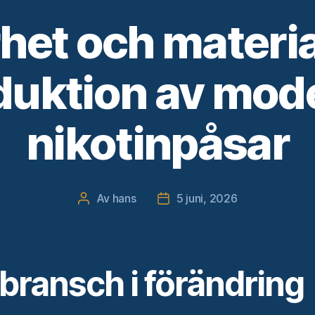
het och materia
duktion av mod
nikotinpåsar
Av
hans
5 juni, 2026
Inläggsförfattare
Inläggsdatum
bransch i förändring