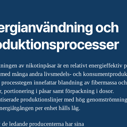
ergianvändning och
oduktionsprocesser
kningen av nikotinpåsar är en relativt energieffektiv 
 med många andra livsmedels- och konsumentproduk
a processtegen innefattar blandning av fibermassa och
er, portionering i påsar samt förpackning i dosor.
iserade produktionslinjer med hög genomströmning
 energiåtgången per enhet hålls låg.
v de ledande producenterna har sina