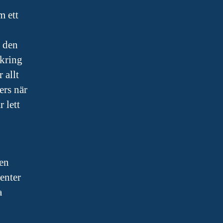
m ett
t den
 kring
 allt
ers när
 lett
men
enter
a