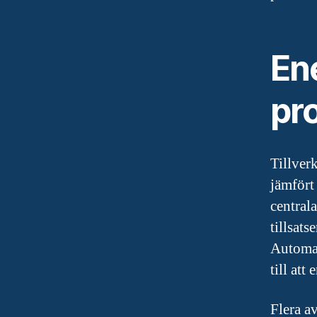
En
pr
Tillver
jämfört
central
tillsats
Automat
till att
Flera a