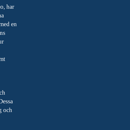
o, har
na
med en
ens
ur
amt
och
Dessa
g och