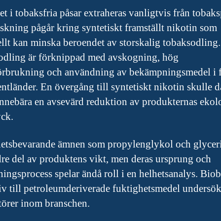
et i tobaksfria påsar extraheras vanligtvis från tobaks
skning pågår kring syntetiskt framställt nikotin som
ellt kan minska beroendet av storskalig tobaksodling.
dling är förknippad med avskogning, hög
örbrukning och användning av bekämpningsmedel i f
ntländer. En övergång till syntetiskt nikotin skulle 
nnebära en avsevärd reduktion av produkternas ekol
yck.
etsbevarande ämnen som propylenglykol och glycer
re del av produktens vikt, men deras ursprung och
kningsprocess spelar ändå roll i en helhetsanalys. Bio
tiv till petroleumderiverade fuktighetsmedel undersök
ktörer inom branschen.