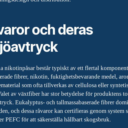
varor och deras
ljöavtryck
 nikotinpåsar består typiskt av ett flertal komponent
erade fibrer, nikotin, fuktighetsbevarande medel, ar
ematerial som ofta tillverkas av cellulosa eller synteti
Valet av växtfiber har stor betydelse för produktens to
tryck. Eukalyptus- och tallmassabaserade fibrer dom
en, och dessa råvaror kan certifieras genom system
er PEFC för att säkerställa hållbart skogsbruk.