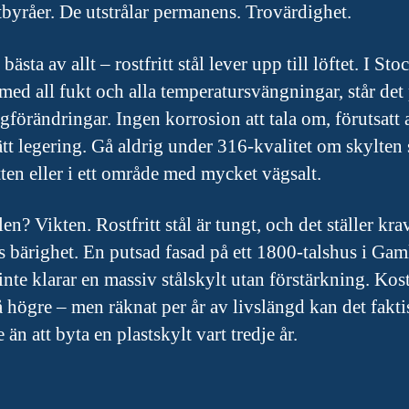
byråer. De utstrålar permanens. Trovärdighet.
bästa av allt – rostfritt stål lever upp till löftet. I S
med all fukt och alla temperatursvängningar, står det 
gförändringar. Ingen korrosion att tala om, förutsatt 
ätt legering. Gå aldrig under 316-kvalitet om skylten s
tten eller i ett område med mycket vägsalt.
n? Vikten. Rostfritt stål är tungt, och det ställer kra
s bärighet. En putsad fasad på ett 1800-talshus i Gam
inte klarar en massiv stålskylt utan förstärkning. Ko
å högre – men räknat per år av livslängd kan det fakti
e än att byta en plastskylt vart tredje år.