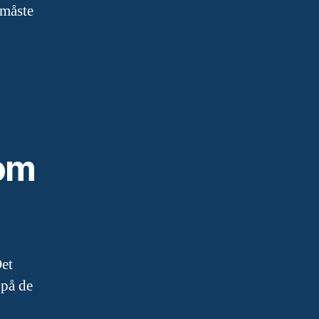
 måste
som
Det
 på de