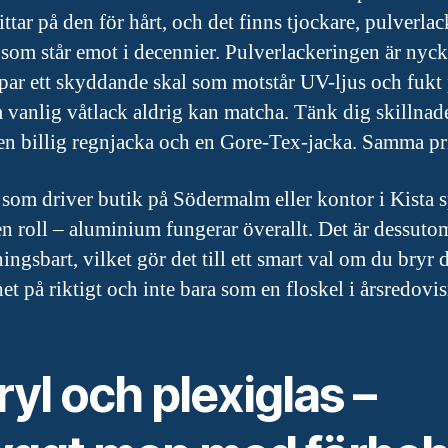
ttar på den för hårt, och det finns tjockare, pulverla
 som står emot i decennier. Pulverlackeringen är nyck
par ett skyddande skal som motstår UV-ljus och fukt 
m vanlig våtlack aldrig kan matcha. Tänk dig skillnad
en billig regnjacka och en Gore-Tex-jacka. Samma pr
 som driver butik på Södermalm eller kontor i Kista s
en roll – aluminium fungerar överallt. Det är dessu
ingsbart, vilket gör det till ett smart val om du bryr
et på riktigt och inte bara som en floskel i årsredovi
yl och plexiglas –