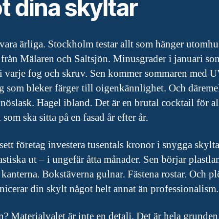
 dina skyltar
 vara ärliga. Stockholm testar allt som hänger utomhu
t från Mälaren och Saltsjön. Minusgrader i januari so
t i varje fog och skruv. Sen kommer sommaren med U
ng som bleker färger till oigenkännlighet. Och däreme
öslask. Hagel ibland. Det är en brutal cocktail för al
 som ska sitta på en fasad år efter år.
 sett företag investera tusentals kronor i snygga skylt
astiska ut – i ungefär åtta månader. Sen börjar plastla
i kanterna. Bokstäverna gulnar. Fästena rostar. Och pl
cerar din skylt något helt annat än professionalism.
? Materialvalet är inte en detalj. Det är hela grunden