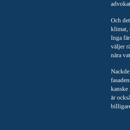
advokat
Och det 
klimat, 
Inga fär
väljer r
nära va
Nackdele
fasaden
kanske 
är ocks
billigar