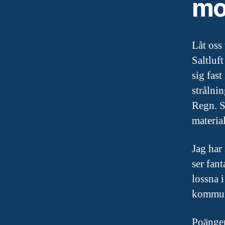
mot
Låt oss
Saltluf
sig fas
strålni
Regn. Sn
material
Jag har
ser fant
lossna 
kommuni
Poängen