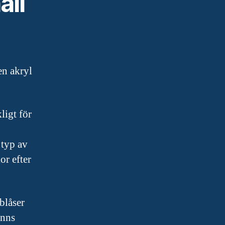
åll
en akryl
ligt för
 typ av
or efter
blåser
inns