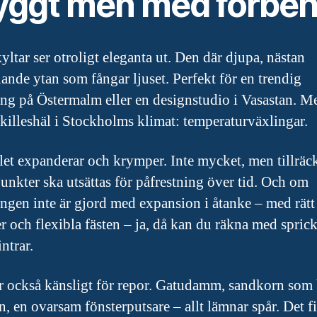
yggt men med förbeh
yltar ser otroligt eleganta ut. Den där djupa, nästan
nande ytan som fångar ljuset. Perfekt för en trendig
ang på Östermalm eller en designstudio i Vasastan. M
akilleshäl i Stockholms klimat: temperaturväxlingar.
let expanderar och krymper. Inte mycket, men tillräck
punkter ska utsättas för påfrestning över tid. Och om
ngen inte är gjord med expansion i åtanke – med rätt
r och flexibla fästen – ja, då kan du räkna med sprick
ntrar.
r också känsligt för repor. Gatudamm, sandkorn som 
n, en ovarsam fönsterputsare – allt lämnar spår. Det f