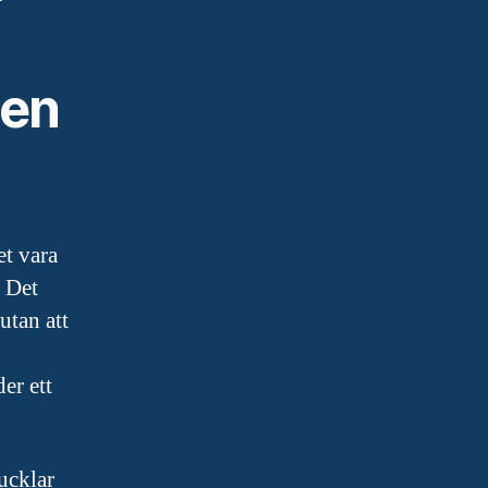
ten
et vara
. Det
utan att
er ett
ucklar