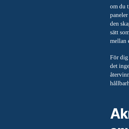
om du ti
paneler
den ska
sätt so
mellan 
För dig
det ing
återvinn
hållbarh
Akr