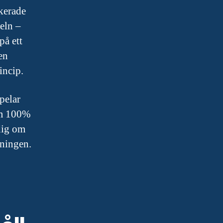
ckerade
eln –
på ett
en
incip.
pelar
tom 100%
 dig om
sningen.