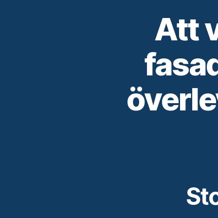
Att 
fasad
överl
Sto