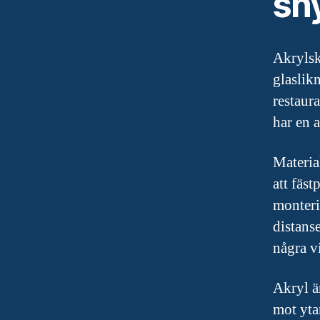
sn
Akrylsk
glaslik
restaur
har en 
Materia
att fäst
monteri
distanse
några vi
Akryl ä
mot yta