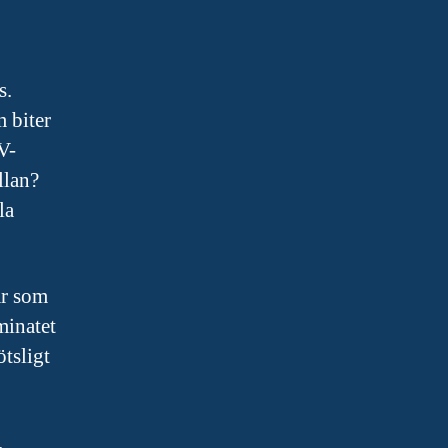
s.
m biter
V-
llan?
la
ar som
minatet
ötsligt
.