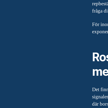
repbest
fråga di
För ino
exponer
Ros
me
Det finn
signaler
där bor