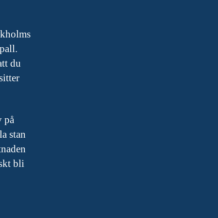
tockholms
pall.
att du
itter
v på
la stan
stnaden
skt bli