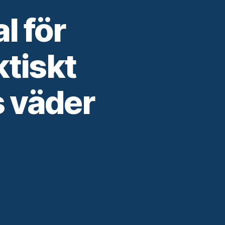
l för
ktiskt
 väder