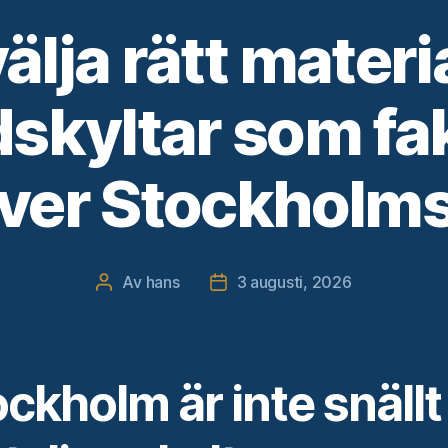
välja rätt materia
skyltar som fa
ever Stockholms
Av
hans
3 augusti, 2026
Inläggsförfattare
Inläggsdatum
ckholm är inte snällt