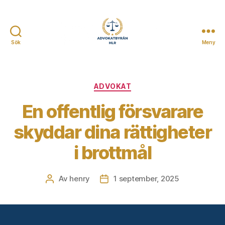
Sök
Meny
Advokatbyrån
HLR
Kategorier
ADVOKAT
En offentlig försvarare
skyddar dina rättigheter
i brottmål
Av
henry
1 september, 2025
Inläggsförfattare
Inläggsdatum