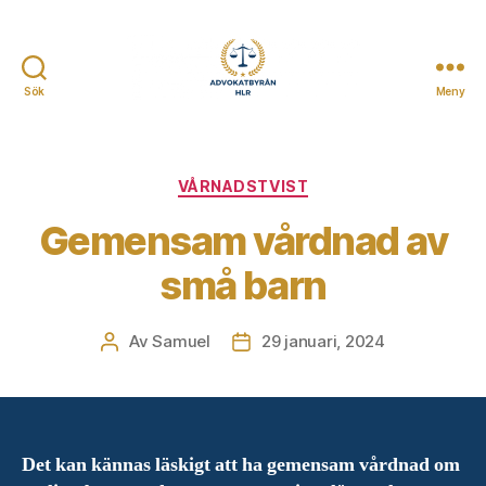
Sök
Meny
Advokatbyrån
HLR
Kategorier
VÅRNADSTVIST
Gemensam vårdnad av
små barn
Av
Samuel
29 januari, 2024
Inläggsförfattare
Inläggsdatum
Det kan kännas läskigt att ha gemensam vårdnad om