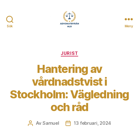
Sök
Meny
Advokatbyrån
HLR
Kategorier
JURIST
Hantering av
vårdnadstvist i
Stockholm: Vägledning
och råd
Av
Samuel
13 februari, 2024
Inläggsförfattare
Inläggsdatum